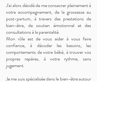
J'ai alors décidé de me consacrer pleinement à
votre accompagnement, de la grossesse au
post-partum, à travers des prestations de
bien-être, de soutien émotionnel et des
consultations à la parentalité.
Mon rôle est de vous aider à vous faire
confiance, à décoder les besoins, les
comportements de votre bébé, à trouver vos
propres repères, à votre rythme, sans
jugement.
Je me suis spécialisée dans le bien-être autour
de la naissance à l'École du Bien Naître et en
allaitement en devenant écoutante pour le
dispositif d'écoute téléphonique gratuit SOS
Allaitement Île-de-France.
Ce qu'il m'est important de vous apporter :
un
espace sécurisant où vos questions ont leur
place,
où votre instinct est valorisé, et où vous