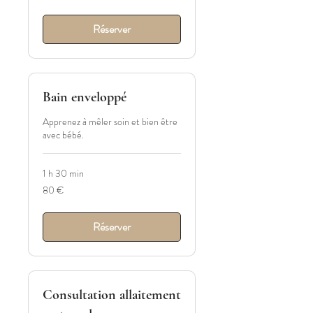
Réserver
Bain enveloppé
Apprenez à mêler soin et bien être
avec bébé.
1 h 30 min
80
80 €
euros
Réserver
Consultation allaitement