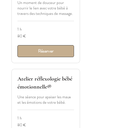
Un moment de douceur pour
nourrir le lien avec votre bébé à
travers des techniques de massage.
1 h
80
80 €
euros
Réserver
Atelier réflexologie bébé
émotionnelle®
Une séance pour apaiser les maux
et les émotions de votre bébé.
1 h
80
80 €
euros