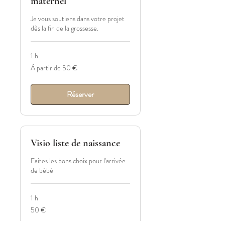
maternel
Je vous soutiens dans votre projet
dès la fin de la grossesse.
1 h
À
À partir de 50 €
partir
de
50
euros
Réserver
Visio liste de naissance
Faites les bons choix pour l'arrivée
de bébé
1 h
50
50 €
euros