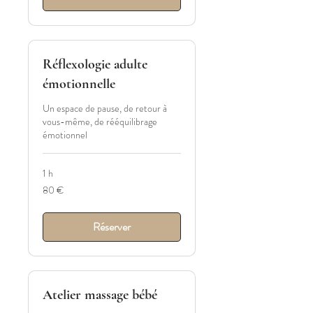
Réflexologie adulte
émotionnelle
Un espace de pause, de retour à
vous-même, de rééquilibrage
émotionnel
1 h
80
80 €
euros
Réserver
Atelier massage bébé