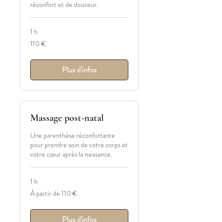
réconfort et de douceur.
1 h
110
110 €
euros
Plus d'infos
Massage post-natal
Une parenthèse réconfortante
pour prendre soin de votre corps et
votre cœur après la naissance.
1 h
À
À partir de 110 €
partir
de
110
euros
Plus d'infos