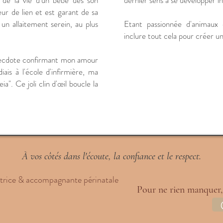
e de la vie d'un bébé dès son
dernier sens à se développer in
ur de lien et est garant de sa
un allaitement serein, au plus
Etant passionnée d'animaux 
inclure tout cela pour créer u
 anecdote confirmant mon amour
iais à l'école d'infirmière, ma
a". Ce joli clin d'œil boucle la
À vos côtés dans l'écoute, la confiance et le respect.
ltrice & accompagnante périnatale
Pour ne rien manquer,