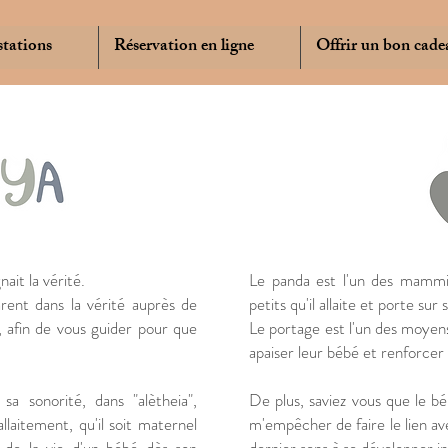
stations
Réservation en ligne
Offrir un bon cade
ait la vérité.
​Le panda est l'un des mammi
rent dans la vérité auprès de
petits qu'il allaite et porte s
, afin de vous guider pour que
Le portage est l'un des moyen
apaiser leur bébé et renforcer 
a sonorité, dans "alètheia",
De plus, saviez vous que le bé
allaitement, qu'il soit maternel
m'empêcher de faire le lien av