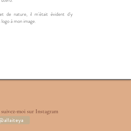
 utero.​
et de nature, il m'était évident d'y
n logo à mon image.
 suivez-moi sur Instagram
@allaiteya