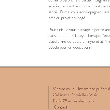
ou au biberon, fait partie intégrant
arrivée dans notre monde. Il est vecte
santé. J'aime vous accompagner vers 
près du projet envisagé.
Pour finir, je vous partage la petite
naissant pour Allaiteya. Lorsque j'étud
plateforme de cours en ligne était "Thei
boucle pour un doux avenir.
Marine Mille -
Infirmière puéricu
Cabinet / Domicile / Visio
Paris 75 et les alentours
Contact