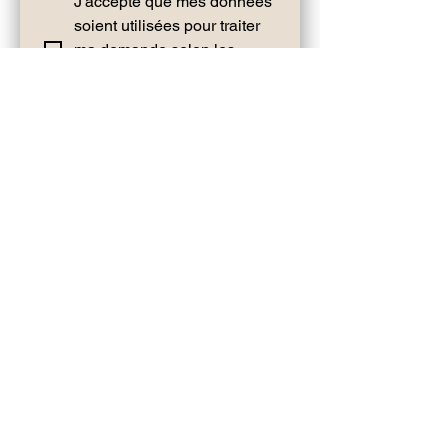
J'accepte que mes données 
soient utilisées pour traiter 
ma demande selon les 
Mentions légales et 
politique de confide
ntialité
*
Envoyer
À vos côtés dans l'écoute, la confiance et le respect.
Marine Mille -
Infirmière puéricultrice &
accompagnante périnatale
Cabinet / Domicile / Visio
Paris 75 et les alentours
Contact
Pour ne rien manquer, suivez-moi sur
Instagram
@allaiteya